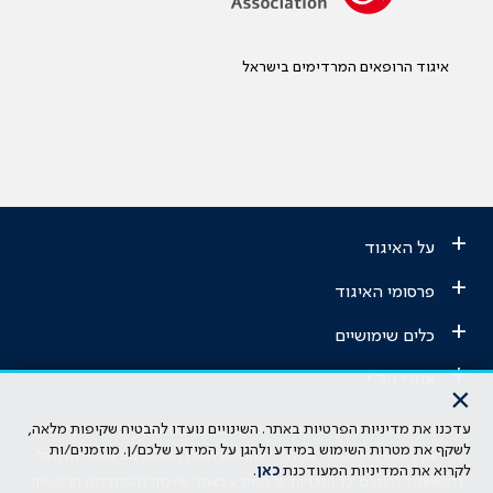
איגוד הרופאים המרדימים בישראל
+
על האיגוד
+
פרסומי האיגוד
+
כלים שימושיים
+
אתרי הר"י
×
עדכנו את מדיניות הפרטיות באתר. השינויים נועדו להבטיח שקיפות מלאה,
הבהרה משפטית: כל נושא המופיע באתר זה נועד להשכלה בלבד ואין לראות
לשקף את מטרות השימוש במידע ולהגן על המידע שלכם/ן. מוזמנים/ות
בו ייעוץ רפואי או משפטי. אין הר"י אחראית לתוכן המתפרסם באתר זה ולכל
לקרוא את המדיניות המעודכנת
כאן
.
נזק שעלול להיגרם. כל הזכויות על המידע באתר שייכות להסתדרות הרפואית