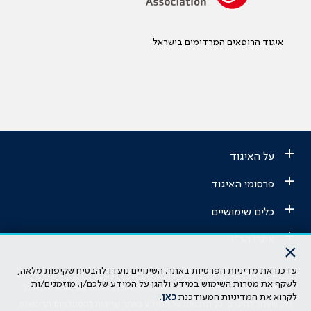
איגוד הרופאים המרדימים בישראל
+
על האיגוד
+
פרסומי האיגוד
+
כלים שימושיים
+
אתרי הר"י
×
עדכנו את מדיניות הפרטיות באתר. השינויים נועדו להבטיח שקיפות מלאה,
הבהרה משפטית: כל נושא המופיע באתר זה נועד להשכלה בלבד ואין לראות
לשקף את מטרות השימוש במידע ולהגן על המידע שלכם/ן. מוזמנים/ות
בו ייעוץ רפואי או משפטי. אין הר"י אחראית לתוכן המתפרסם באתר זה ולכל
לקרוא את המדיניות המעודכנת
כאן
.
נזק שעלול להיגרם. כל הזכויות על המידע באתר שייכות להסתדרות הרפואית