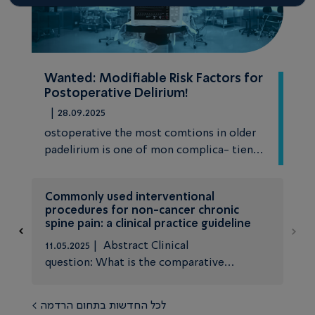
Wanted: Modifiable Risk Factors for
Postoperative Delirium!
| 28.09.2025
ostoperative the most comtions in older
padelirium is one of mon complica- tients
recovering from surgery. Depending on
the specific patient population, sur- gery
Commonly used interventional
type, and screening meth- ods...
procedures for non-cancer chronic
spine pain: a clinical practice guideline
11.05.2025 | Abstract Clinical
question: What is the comparative
effectiveness and safety of commonly used
interventional procedures (such as spinal
לכל החדשות בתחום הרדמה >
injections and ablation procedures) for