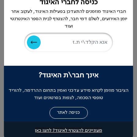
אירועים וכנסים קרובים
כניסה לחברי האיגוד
חברי האיגוד מוזמנים להתעדכן בפעילות האיגוד, לעקוב אחר
17
יומן האירועים, לשלם דמי חבר, להצטרף לבית הספר האינטרנטי
הכנס הבינלאומי של איגוד הרופאים
נובמבר
ועוד
המרדימים
2026
19
המבחן האירופאי בהרדמה
ספטמב
ר 2026
לכל האירועים והכנסים >
אינך חבר\ת האיגוד?
הציבור מוזמן לקרוא מידע עדכני ואמין בתחום ההרדמה, להוריד
טופסי הסכמה, לצפות בסרטונים ועוד
חדשות בתחום הרדמה
מעוניינים להצטרף לאיגוד? לחצו כאן