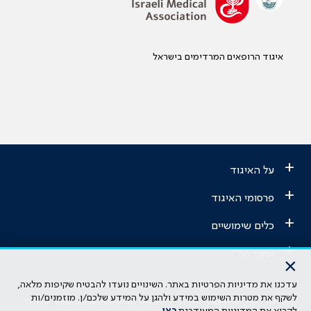
איגוד הרופאים המרדימים בישראל
+
על האיגוד
+
פרסומי האיגוד
+
כלים שימושיים
+
אתרי הר"י
×
עדכנו את מדיניות הפרטיות באתר. השינויים נועדו להבטיח שקיפות מלאה,
הבהרה משפטית: כל נושא המופיע באתר זה נועד להשכלה בלבד ואין לראות
לשקף את מטרות השימוש במידע ולהגן על המידע שלכם/ן. מוזמנים/ות
בו ייעוץ רפואי או משפטי. אין הר"י אחראית לתוכן המתפרסם באתר זה ולכל