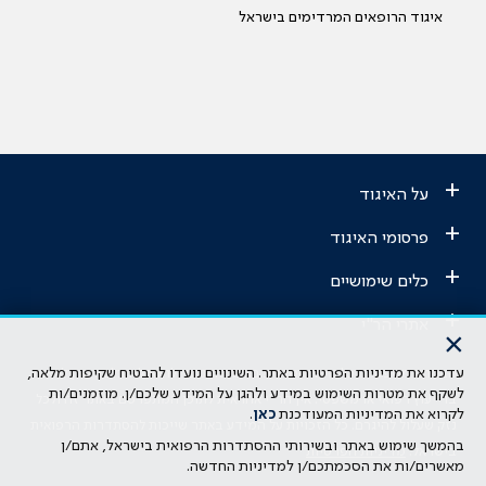
איגוד הרופאים המרדימים בישראל
+
על האיגוד
+
פרסומי האיגוד
+
כלים שימושיים
+
אתרי הר"י
×
עדכנו את מדיניות הפרטיות באתר. השינויים נועדו להבטיח שקיפות מלאה,
הבהרה משפטית: כל נושא המופיע באתר זה נועד להשכלה בלבד ואין לראות
לשקף את מטרות השימוש במידע ולהגן על המידע שלכם/ן. מוזמנים/ות
בו ייעוץ רפואי או משפטי. אין הר"י אחראית לתוכן המתפרסם באתר זה ולכל
לקרוא את המדיניות המעודכנת
כאן
.
נזק שעלול להיגרם. כל הזכויות על המידע באתר שייכות להסתדרות הרפואית
בהמשך שימוש באתר ובשירותי ההסתדרות הרפואית בישראל, אתם/ן
בישראל.
מדיניות הפרטיות
מאשרים/ות את הסכמתכם/ן למדיניות החדשה.